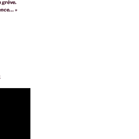
a grève.
ilence… »
 pour Noël.
eptionnels.
.