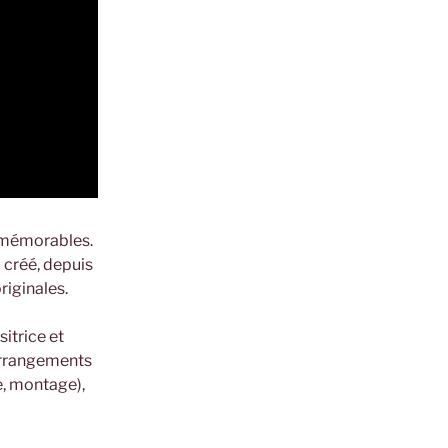
s mémorables.
 créé, depuis
riginales.
itrice et
rrangements
, montage),