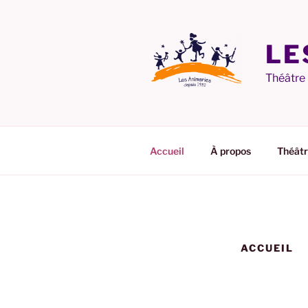
Aller
au
contenu
LE
principal
Théâtre
Accueil
À propos
Théâtr
ACCUEIL