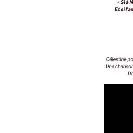
« Si à 
Et si l’
Célestine 
Une chanso
De