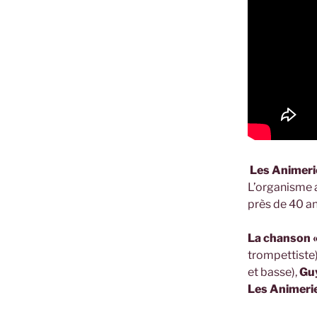
Les Animeri
L’organisme a
près de 40 an
La chanson «
trompettiste
et basse),
Gu
Les Animerie