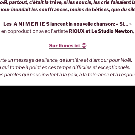
Noël, partout, c’était la trêve, si les soucis, les cris faisaient l
amour inondait les souffrances, moins de bêtises, que du s
Les A N I M E R I E S lancent la nouvelle chanson: « Si… »
en coproduction avec l’artiste
RIOUX
et Le
Studio Newton
,
Sur Itunes ici 🙂
porte un message de silence, de lumière et d’amour
n qui tombe à point en ces temps difficiles et exc
s paroles qui nous invitent à la paix, à la tolérance et à l’espoir